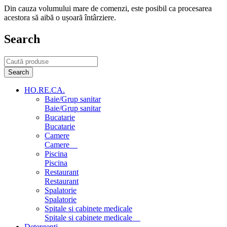
Din cauza volumului mare de comenzi, este posibil ca procesarea
acestora să aibă o ușoară întârziere.
Search
HO.RE.CA.
Baie/Grup sanitar
Baie/Grup sanitar
Bucatarie
Bucatarie
Camere
Camere
Piscina
Piscina
Restaurant
Restaurant
Spalatorie
Spalatorie
Spitale si cabinete medicale
Spitale si cabinete medicale
Detergenti