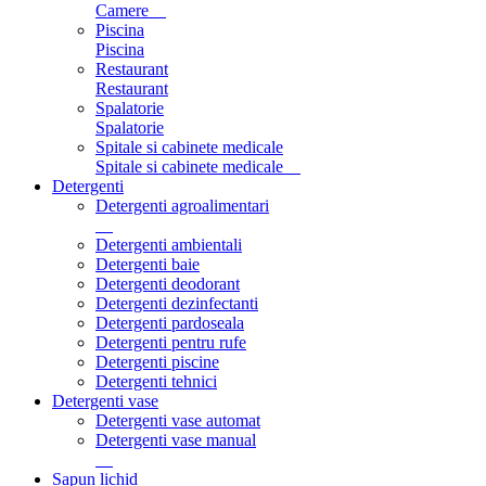
Camere
Piscina
Piscina
Restaurant
Restaurant
Spalatorie
Spalatorie
Spitale si cabinete medicale
Spitale si cabinete medicale
Detergenti
Detergenti agroalimentari
Detergenti ambientali
Detergenti baie
Detergenti deodorant
Detergenti dezinfectanti
Detergenti pardoseala
Detergenti pentru rufe
Detergenti piscine
Detergenti tehnici
Detergenti vase
Detergenti vase automat
Detergenti vase manual
Sapun lichid