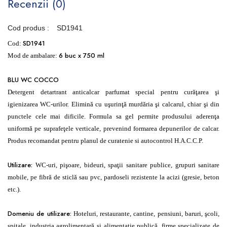
Recenzii (0)
Cod produs :
SD1941
SD1941
Cod:
6 buc x 750 ml
Mod de ambalare:
BLU WC COCCO
Detergent detartrant anticalcar parfumat special pentru curăţarea şi
igienizarea WC-urilor. Elimină cu uşurinţă murdăria şi calcarul, chiar şi din
punctele cele mai dificile. Formula sa gel permite produsului aderenţa
uniformă pe suprafeţele verticale, prevenind formarea depunerilor de calcar.
Produs recomandat pentru planul de curatenie si autocontrol H.A.C.C.P.
Utilizare:
WC-uri, pişoare, bideuri, spaţii sanitare publice, grupuri sanitare
mobile, pe fibră de sticlă sau pvc, pardoseli rezistente la acizi (gresie, beton
etc.).
Domeniu de utilizare:
Hoteluri, restaurante, cantine, pensiuni, baruri, şcoli,
spitale, industria agrolimentară şi alimentaţie publică, firme specializate de