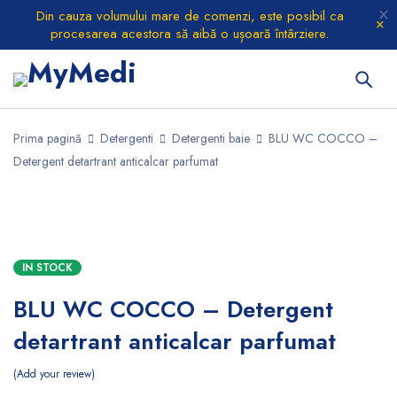
Din cauza volumului mare de comenzi, este posibil ca
procesarea acestora să aibă o ușoară întârziere.
Prima pagină
Detergenti
Detergenti baie
BLU WC COCCO –
Detergent detartrant anticalcar parfumat
IN STOCK
BLU WC COCCO – Detergent
detartrant anticalcar parfumat
Add your review