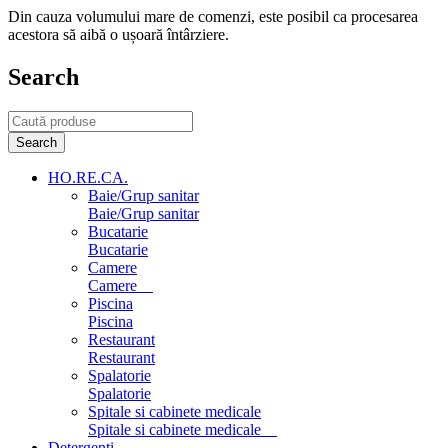
Din cauza volumului mare de comenzi, este posibil ca procesarea
acestora să aibă o ușoară întârziere.
Search
HO.RE.CA.
Baie/Grup sanitar
Baie/Grup sanitar
Bucatarie
Bucatarie
Camere
Camere
Piscina
Piscina
Restaurant
Restaurant
Spalatorie
Spalatorie
Spitale si cabinete medicale
Spitale si cabinete medicale
Detergenti