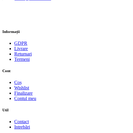
Informații
GDPR
Livrare
Returnari
Termeni
Cont
Coș
Wishlist
Finalizare
Contul meu
Util
Contact
Intrebări