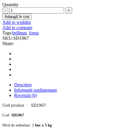
Quantity
BRILLMAT
FORNO
Adaugă în coș
-
Add to wishlist
Soluţie
Add to compare
concentrată,
Tags:
brillmat
,
forno
cu
SKU:
SD1967
efect
Share:
antibacterian
quantity
Descriere
Informații suplimentare
Recenzii (0)
Cod produs :
SD1967
Cod:
SD1967
Mod de ambalare: 2
buc x 5 kg