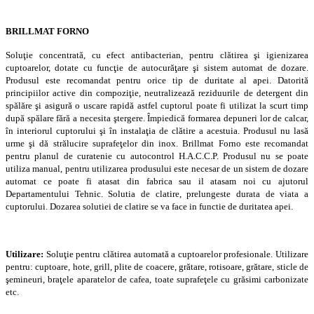
BRILLMAT FORNO
Soluţie concentrată, cu efect antibacterian, pentru clătirea şi igienizarea
cuptoarelor, dotate cu funcţie de autocurăţare şi sistem automat de dozare.
Produsul este recomandat pentru orice tip de duritate al apei. Datorită
principiilor active din compoziţie, neutralizează reziduurile de detergent din
spăl
ă
re şi asigură o uscare rapidă astfel cuptorul poate fi utilizat la scurt timp
după spălare f
ă
ră a necesita ştergere. Împiedică formarea depuneri lor de calcar,
în interiorul cuptorului şi în instalaţia de clătire a acestuia. Produsul nu lasă
urme şi dă strălucire suprafeţelor din inox. Brillmat Forno este recomandat
pentru planul de curatenie cu autocontrol H.A.C.C.P. Produsul nu se poate
utiliza manual, pentru utilizarea produsului este necesar de un sistem de dozare
automat ce poate fi atasat din fabrica sau il atasam noi cu ajutorul
Departamentului Tehnic. Solutia de clatire, prelungeste durata de viata a
cuptorului. Dozarea solutiei de clatire se va face in functie de duritatea apei.
Utilizare:
Soluţie pentru clătirea automată a cuptoarelor profesionale. Utilizare
pentru: cuptoare, hote, grill, plite de coacere, grătare, rotisoare, grătare, sticle de
şemineuri, braţele aparatelor de cafea, toate suprafeţele cu grăsimi carbonizate
etc.