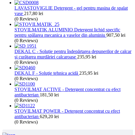
LAVASTOVIGLIE Detergent - gel pentru masina de spalat
vase
217,80
lei
(0 Reviews)
STOVILMATIK ALUMINIO Detergent lichid specific
pentru spălarea mecanica a vaselor din aluminiu
907,50
lei
(0 Reviews)
DEKAL C - Soluţie pentru îndepărtarea depunerilor de calcar
şi curăţarea murdăriei calcaroase
235,95
lei
(0 Reviews)
DEKAL F - Soluţie tehnica acidă
235,95
lei
(0 Reviews)
STOVILMAT ACTIVE - Detergent concentrat cu efect
antibacterian
181,50
lei
(0 Reviews)
STOVILMAT POWER - Detergent concentrat cu efect
antibacterian
629,20
lei
(0 Reviews)