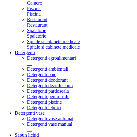
Camere
Piscina
Piscina
Restaurant
Restaurant
Spalatorie
Spalatorie
Spitale si cabinete medicale
Spitale si cabinete medicale
Detergenti
Detergenti agroalimentari
Detergenti ambientali
Detergenti baie
Detergenti deodorant
Detergenti dezinfectanti
Detergenti pardoseala
Detergenti pentru rufe
Detergenti piscine
Detergenti tehnici
Detergenti vase
Detergenti vase automat
Detergenti vase manual
Sapun lichid