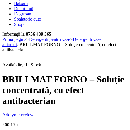
Balsam
Detartranti
Degresanti
Spalatorie auto
Shop
Informații la
0756 439 365
Prima pagină
>
Detergenti pentru vase
>
Detergenti vase
automat
>
BRILLMAT FORNO – Soluţie concentrată, cu efect
antibacterian
Availability:
In Stock
BRILLMAT FORNO – Soluţie
concentrată, cu efect
antibacterian
Add your review
260,15
lei