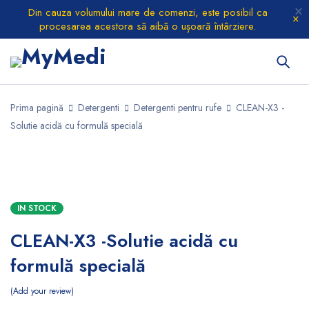
Din cauza volumului mare de comenzi, este posibil ca
procesarea acestora să aibă o ușoară întârziere.
Prima pagină
Detergenti
Detergenti pentru rufe
CLEAN-X3 -
Solutie acidă cu formulă specială
IN STOCK
CLEAN-X3 -Solutie acidă cu
formulă specială
Add your review