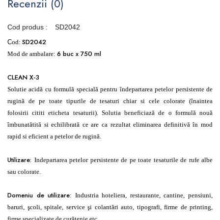
Recenzii (0)
Cod produs :
SD2042
SD2042
C
od:
6 buc x 750 ml
Mod de ambalare:
CLEAN X-3
Solu
t
ie acidă cu formulă specială
pentru îndepartarea petelor persistente
de
rugină de pe toate tipurile de
t
esaturi
chiar
s
i cele colorate (înaintea
folosirii
citi
t
i eticheta
t
esaturii). Solu
t
ia beneficiază
de o formulă nouă
îmbunată
t
ită si
echilibrată ce are ca rezultat eliminarea
definitivă în mod
rapid si eficient a
petelor de rugină.
Utilizare:
Indepartarea petelor persistente de pe toate tesaturile de rufe albe
sau colorate.
Domeniu de utilizare
: Industria hoteliera, restaurante, cantine, pensiuni,
baruri, şcoli, spitale, service şi colantări auto, tipografi, firme de printing,
firme specializate de curăţenie etc.