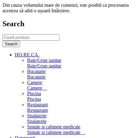
Din cauza volumului mare de comenzi, este posibil ca procesarea
acestora să aibă o ușoară întârziere.
Search
HO.RE.CA.
Baie/Grup sanitar
Baie/Grup sanitar
Bucatarie
Bucatarie
Camere
Camere
Piscina
Piscina
Restaurant
Restaurant
Spalatorie
Spalatorie
Spitale si cabinete medicale
Spitale si cabinete medicale
Detergenti