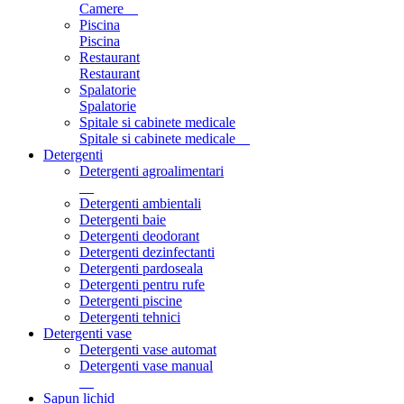
Camere
Piscina
Piscina
Restaurant
Restaurant
Spalatorie
Spalatorie
Spitale si cabinete medicale
Spitale si cabinete medicale
Detergenti
Detergenti agroalimentari
Detergenti ambientali
Detergenti baie
Detergenti deodorant
Detergenti dezinfectanti
Detergenti pardoseala
Detergenti pentru rufe
Detergenti piscine
Detergenti tehnici
Detergenti vase
Detergenti vase automat
Detergenti vase manual
Sapun lichid