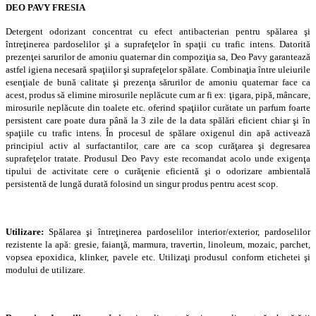
DEO PAVY FRESIA
Detergent odorizant concentrat cu efect antibacterian pentru spălarea şi
întreţinerea pardoselilor şi a suprafeţelor în spaţii cu trafic intens. Datorită
prezenţei sarurilor de amoniu quaternar din compoziţia sa, Deo Pavy garantează
astfel igiena necesară spaţiilor şi suprafeţelor spălate. Combinaţia între uleiurile
esenţiale de bună calitate şi prezenţa sărurilor de amoniu quaternar face ca
acest, produs să elimine mirosurile neplăcute cum ar fi ex: ţigara, pipă, mâncare,
mirosurile neplăcute din toalete etc. oferind spaţiilor curătate un parfum foarte
persistent care poate dura până la 3 zile de la data spălări eficient chiar şi în
spaţiile cu trafic intens. În procesul de spălare oxigenul din apă activează
principiul activ al surfactantilor, care are ca scop curăţarea şi degresarea
suprafeţelor tratate. Produsul Deo Pavy este recomandat acolo unde exigenţa
tipului de activitate cere o curăţenie eficientă şi o odorizare ambientală
persistentă de lungă durată folosind un singur produs pentru acest scop.
Utilizare:
Spălarea şi întreţinerea pardoselilor interior/exterior, pardoselilor
rezistente la apă: gresie, faianţă, marmura, travertin, linoleum, mozaic, parchet,
vopsea epoxidica, klinker, pavele etc. Utilizaţi produsul conform etichetei şi
modului de utilizare.