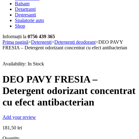
Balsam
Detartranti
Degresanti
Spalatorie auto
Shop
Informații la
0756 439 365
Prima pagină
>
Detergenti
>
Detergenti deodorant
>
DEO PAVY
FRESIA – Detergent odorizant concentrat cu efect antibacterian
Availability:
In Stock
DEO PAVY FRESIA –
Detergent odorizant concentrat
cu efect antibacterian
Add your review
181,50
lei
Quantity