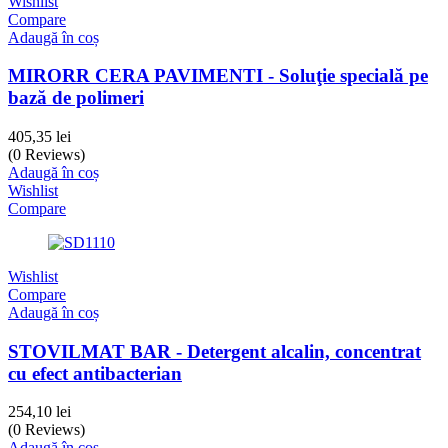
Wishlist
Compare
Adaugă în coș
MIRORR CERA PAVIMENTI - Soluţie specială pe
bază de polimeri
405,35
lei
(0 Reviews)
Adaugă în coș
Wishlist
Compare
Wishlist
Compare
Adaugă în coș
STOVILMAT BAR - Detergent alcalin, concentrat
cu efect antibacterian
254,10
lei
(0 Reviews)
Adaugă în coș