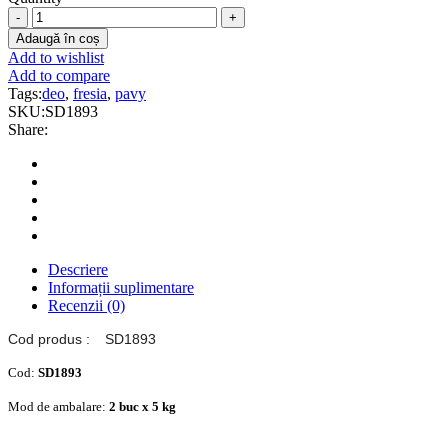
DEO
PAVY
Adaugă în coș
FRESIA
Add to wishlist
-
Add to compare
Detergent
Tags:
deo
,
fresia
,
pavy
odorizant
SKU:
SD1893
concentrat
Share:
cu
efect
antibacterian
quantity
Descriere
Informații suplimentare
Recenzii (0)
Cod produs :
SD1893
Cod:
SD1893
Mod de ambalare:
2 buc x 5 kg