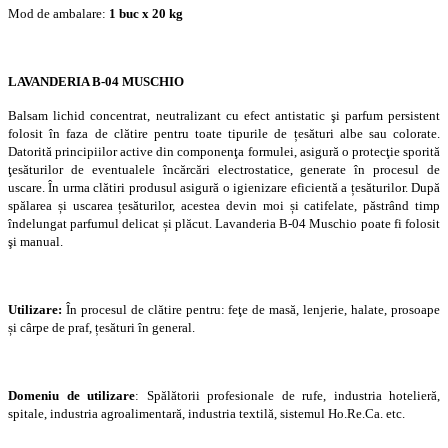
Mod de ambalare:
1 buc x 20 kg
LAVANDERIA B-04 MUSCHIO
Balsam lichid concentrat, neutralizant cu efect antistatic şi parfum persistent
folosit în faza de clătire pentru toate tipurile de țesături albe sau colorate.
Datorită principiilor active din componenţa formulei, asigură o protecţie sporită
ţesăturilor de eventualele încărcări electrostatice, generate în procesul de
uscare. În urma clătiri produsul asigură o igienizare eficientă a țesăturilor. După
spălarea și uscarea țesăturilor, acestea devin moi și catifelate, păstrând timp
îndelungat parfumul delicat și plăcut. Lavanderia B-04 Muschio poate fi folosit
şi manual.
Utilizare:
În procesul de clătire pentru: feţe de masă, lenjerie, halate, prosoape
și cârpe de praf, țesături în general.
Domeniu de utilizare
: Spălătorii profesionale de rufe, industria hotelieră,
spitale, industria agroalimentară, industria textilă, sistemul Ho.Re.Ca. etc.