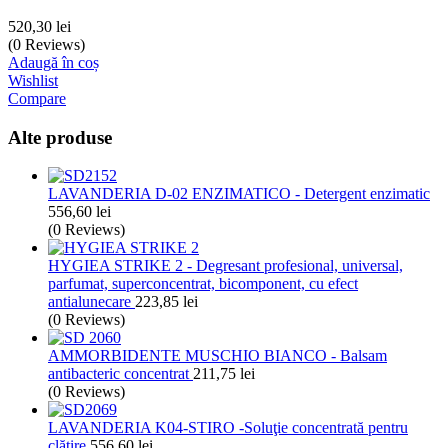
520,30
lei
(0 Reviews)
Adaugă în coș
Wishlist
Compare
Alte produse
LAVANDERIA D-02 ENZIMATICO - Detergent enzimatic
556,60
lei
(0 Reviews)
HYGIEA STRIKE 2 - Degresant profesional, universal,
parfumat, superconcentrat, bicomponent, cu efect
antialunecare
223,85
lei
(0 Reviews)
AMMORBIDENTE MUSCHIO BIANCO - Balsam
antibacteric concentrat
211,75
lei
(0 Reviews)
LAVANDERIA K04-STIRO -Soluţie concentrată pentru
clătire
556,60
lei