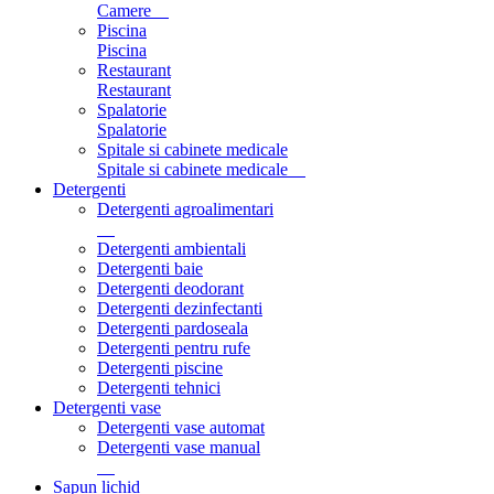
Camere
Piscina
Piscina
Restaurant
Restaurant
Spalatorie
Spalatorie
Spitale si cabinete medicale
Spitale si cabinete medicale
Detergenti
Detergenti agroalimentari
Detergenti ambientali
Detergenti baie
Detergenti deodorant
Detergenti dezinfectanti
Detergenti pardoseala
Detergenti pentru rufe
Detergenti piscine
Detergenti tehnici
Detergenti vase
Detergenti vase automat
Detergenti vase manual
Sapun lichid