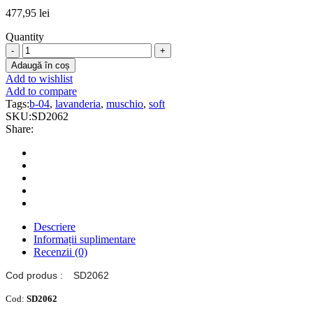
477,95
lei
Quantity
LAVANDERIA
B-
Adaugă în coș
04
Add to wishlist
SOFT
Add to compare
MUSCHIO
Tags:
b-04
,
lavanderia
,
muschio
,
soft
-
SKU:
SD2062
Balsam
Share:
lichid
concentrat,
neutralizant
cu
efect
antistatic
quantity
Descriere
Informații suplimentare
Recenzii (0)
Cod produs :
SD2062
Cod:
SD2062