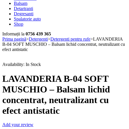
Balsam
Detartranti
Degresanti
Spalatorie auto
Shop
Informații la
0756 439 365
Prima pagină
>
Detergenti
>
Detergenti pentru rufe
>
LAVANDERIA
B-04 SOFT MUSCHIO – Balsam lichid concentrat, neutralizant cu
efect antistatic
Availability:
In Stock
LAVANDERIA B-04 SOFT
MUSCHIO – Balsam lichid
concentrat, neutralizant cu
efect antistatic
Add your review