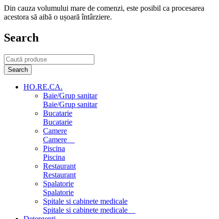
Din cauza volumului mare de comenzi, este posibil ca procesarea
acestora să aibă o ușoară întârziere.
Search
HO.RE.CA.
Baie/Grup sanitar
Baie/Grup sanitar
Bucatarie
Bucatarie
Camere
Camere
Piscina
Piscina
Restaurant
Restaurant
Spalatorie
Spalatorie
Spitale si cabinete medicale
Spitale si cabinete medicale
Detergenti