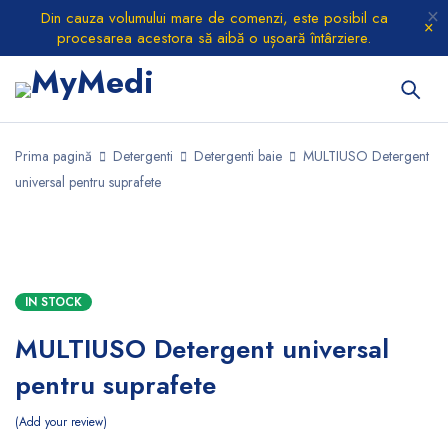
Din cauza volumului mare de comenzi, este posibil ca
procesarea acestora să aibă o ușoară întârziere.
Prima pagină
Detergenti
Detergenti baie
MULTIUSO Detergent
universal pentru suprafete
IN STOCK
MULTIUSO Detergent universal
pentru suprafete
Add your review