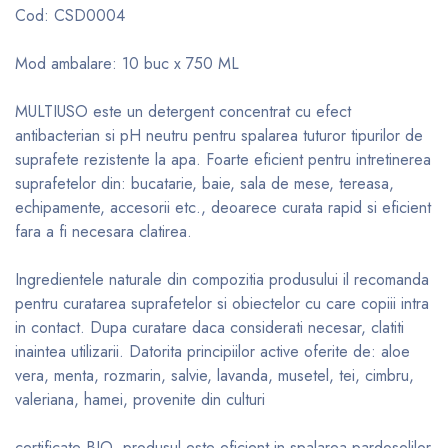
Cod: CSD0004
Mod ambalare: 10 buc x 750 ML
MULTIUSO este un detergent concentrat cu efect
antibacterian si pH neutru pentru spalarea tuturor tipurilor de
suprafete rezistente la apa. Foarte eficient pentru intretinerea
suprafetelor din: bucatarie, baie, sala de mese, tereasa,
echipamente, accesorii etc., deoarece curata rapid si eficient
fara a fi necesara clatirea.
Ingredientele naturale din compozitia produsului il recomanda
pentru curatarea suprafetelor si obiectelor cu care copiii intra
in contact. Dupa curatare daca considerati necesar, clatiti
inaintea utilizarii. Datorita principiilor active oferite de: aloe
vera, menta, rozmarin, salvie, lavanda, musetel, tei, cimbru,
valeriana, hamei, provenite din culturi
certificate BIO, produsul este eficient in spalarea pardoselilor