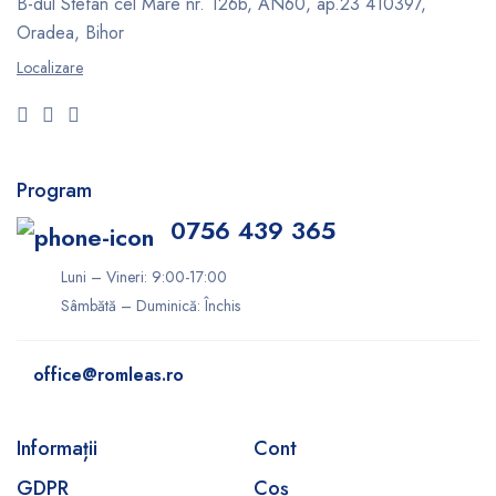
B-dul Stefan cel Mare nr. 126b, AN60, ap.23
410397,
Oradea, Bihor
Localizare
Program
0756 439 365
Luni – Vineri: 9:00-17:00
Sâmbătă – Duminică: Închis
office@romleas.ro
Informații
Cont
GDPR
Coș