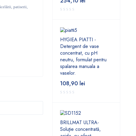
254,10
lei
elării, patiserii,
HYGIEA PIATTI -
Detergent de vase
concentrat, cu pH
neutru, formulat pentru
spalarea manuala a
vaselor.
108,90
lei
BRILLMAT ULTRA-
Soluţie concentrată,
acida, cu efect