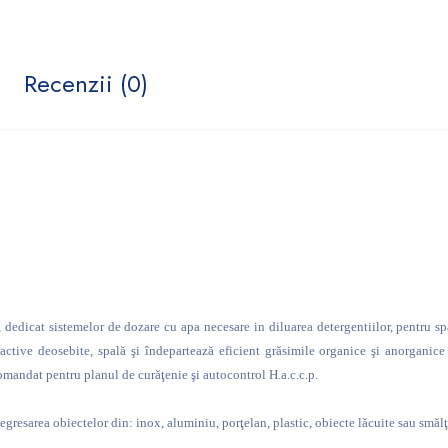
Recenzii (0)
, dedicat sistemelor de dozare cu apa necesare in diluarea detergentiilor, pentru s
active deosebite, spală şi îndepartează eficient grăsimile organice şi anorganice (
omandat pentru planul de curăţenie şi autocontrol H.a.c.c.p.
egresarea obiectelor din: inox, aluminiu, porţelan, plastic, obiecte lăcuite sau smălţu