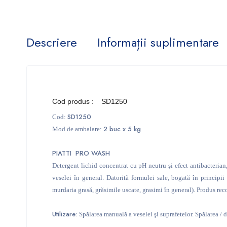
Descriere
Informații suplimentare
Cod produs :
SD1250
SD1250
Cod:
2 buc x 5 kg
Mod de ambalare:
PIATTI PRO WASH
Detergent lichid concentrat cu pH neutru şi efect antibacterian
veselei în general. Datorită formulei sale, bogată în principii 
murdaria grasă, grăsimile uscate, grasimi în general). Produs rec
Utilizare:
Spălarea manuală a veselei şi suprafetelor.
Spălarea / d