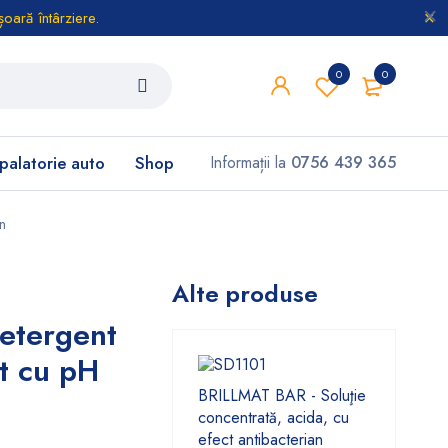
oară întârziere.
0
0
palatorie auto
Shop
Informații la
0756 439 365
an
Alte produse
etergent
at cu pH
BRILLMAT BAR - Soluţie
concentrată, acida, cu
efect antibacterian