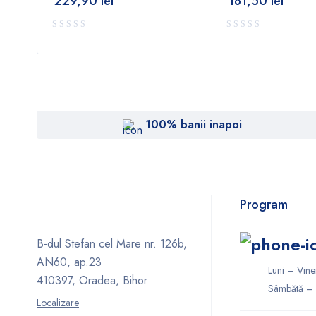
229,90
lei
181,50
lei
100% banii inapoi
Program
B-dul Stefan cel Mare nr. 126b,
AN60, ap.23
Luni – Vine
410397, Oradea, Bihor
Sâmbătă – 
Localizare