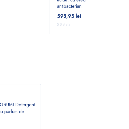
antibacterian
598,95
lei
GRUMI Detergent
STOVILMAT ACTIVE -
DESA
cu parfum de
Detergent concentrat cu
Deter
efect antibacterian
clor 