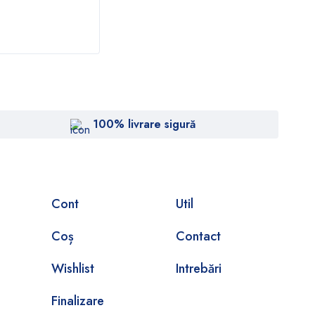
181,50
lei
181
100% livrare sigură
Cont
Util
Coș
Contact
Wishlist
Intrebări
Finalizare