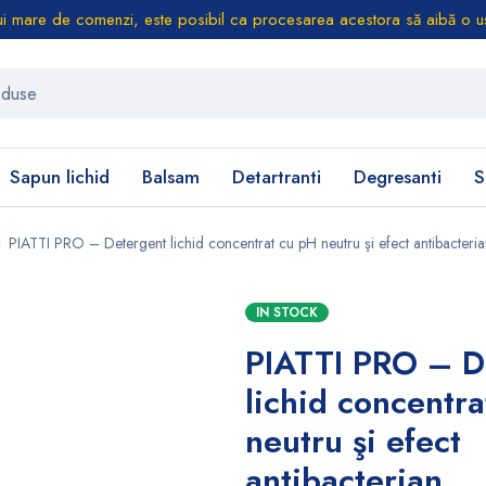
i mare de comenzi, este posibil ca procesarea acestora să aibă o uș
Sapun lichid
Balsam
Detartranti
Degresanti
S
PIATTI PRO – Detergent lichid concentrat cu pH neutru şi efect antibacteri
IN STOCK
PIATTI PRO – D
lichid concentr
neutru şi efect
antibacterian