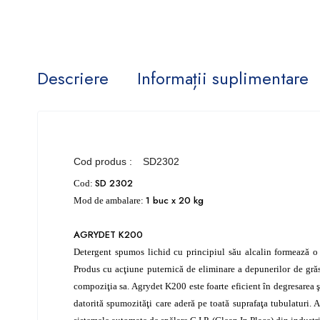
Descriere
Informații suplimentare
Cod produs :
SD2302
SD 2302
Cod:
1 buc x 20 kg
Mod de ambalare:
AGRYDET K200
Detergent spumos lichid cu principiul său alcalin formează o 
Produs cu acţiune puternică de eliminare a depunerilor de grăs
compoziţia sa. Agrydet K200 este foarte eficient în degresarea şi
datorită spumozităţi care aderă pe toată suprafaţa tubulaturi. 