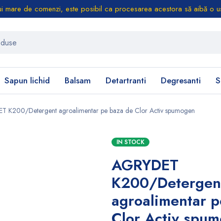
i mare de comenzi, este posibil ca procesarea acestora să aibă o uș
Sapun lichid
Balsam
Detartranti
Degresanti
S
 K200/Detergent agroalimentar pe baza de Clor Activ spumogen
IN STOCK
AGRYDET
K200/Detergen
agroalimentar p
Clor Activ spu