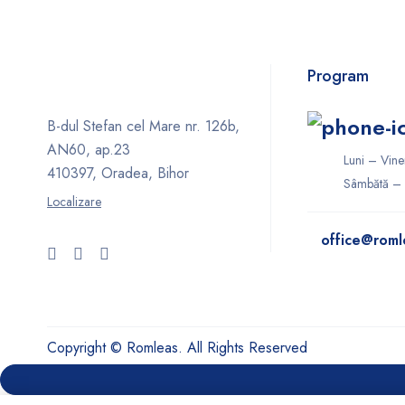
Program
B-dul Stefan cel Mare nr. 126b,
AN60, ap.23
Luni – Vine
410397, Oradea, Bihor
Sâmbătă – 
Localizare
office@roml
Copyright © Romleas. All Rights Reserved