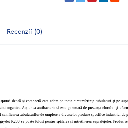
Recenzii (0)
spumă densă şi compactă care aderă pe toată circumferinţa tubulaturi şi pe supra
imi organice. Acţiunea antibacteriană este garantată de prezenţa clorului şi efec
 sanificarea tubulaturilor de umplere a diverselor produse specifice industriei de p
Agrydet K200 se poate folosi pentru spălarea şi întretinerea suprafeţelor. Produs 