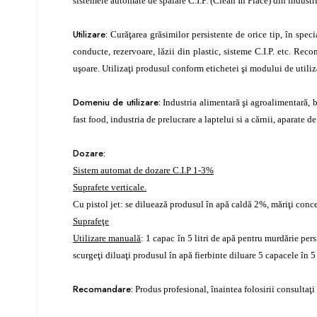
sistemele automate de spălare C.I.P. (Clean In Place) din industr
Utilizare:
Curăţarea grăsimilor persistente de orice tip, în specia
conducte, rezervoare, lăzii din plastic, sisteme C.I.P. etc. Rec
uşoare. Utilizaţi produsul conform etichetei şi modului de utiliz
Domeniu de utilizare:
Industria alimentară şi agroalimentară, bu
fast food, industria de prelucrare a laptelui si a cărnii, aparate d
Dozare:
Sistem automat de dozare C.I.P 1-3%
Suprafete verticale.
Cu pistol jet: se diluează produsul în apă caldă 2%, măriţi conce
Suprafeţe
Utili
zare manual
ă
: 1 capac în 5 litri de apă pentru murdărie pers
scurgeţi diluaţi produsul în apă fierbinte diluare 5 capacele în 5 
Recomandare:
Produs profesional, înaintea folosirii consultaţi 