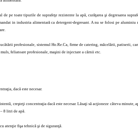
ia alimentară.
l de pe toate tipurile de suprafeţe rezistente la apă, curăţarea şi degresarea supraf
omandat in industria alimentară ca detergent-degresant. A nu se folosi pe aluminiu n
are.
cătării profesionale, sistemul Ho.Re.Ca, firme de catering, măcelării, patiserii, can
e muls, feliatoare profesionale, maşini de injectare a cărnii etc.
ntraţia, dacă este necesar.
istentă, creşteţi concentraţia dacă este necesar. Lăsaţi să acţioneze câteva minute, ap
– 8 litri de apă.
cu atenţie fişa tehnică şi de siguranţă.