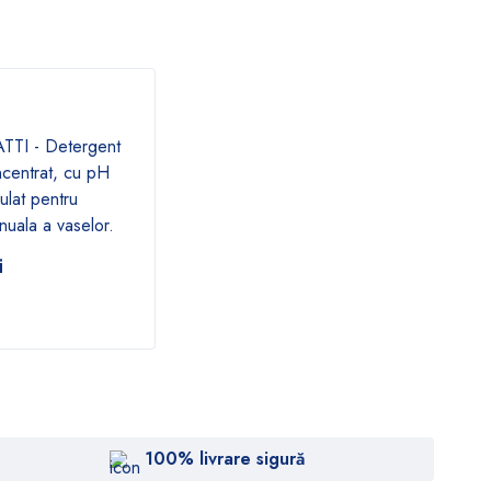
TTI - Detergent
DEKAL F - Soluţie tehnica
SUPE
centrat, cu pH
acidă
conce
ulat pentru
235,95
lei
242
nuala a vaselor.
i
100% livrare sigură