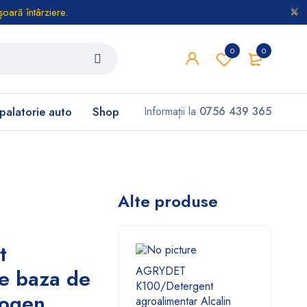
oară întârziere.
0
0
palatorie auto
Shop
Informații la
0756 439 365
Alte produse
t
AGRYDET
e baza de
K100/Detergent
mogen
agroalimentar Alcalin