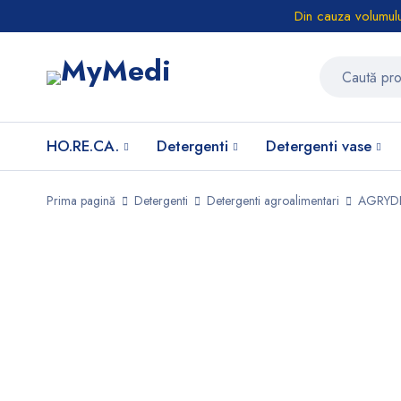
Din cauza volumulu
HO.RE.CA.
Detergenti
Detergenti vase
Prima pagină
Detergenti
Detergenti agroalimentari
AGRYDET