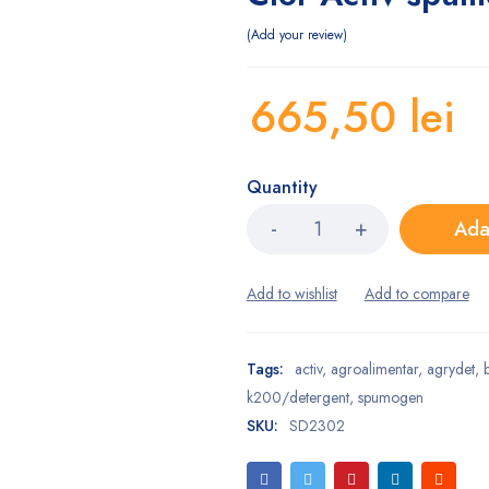
Add your review
665,50
lei
Quantity
Ada
Tags:
activ
,
agroalimentar
,
agrydet
,
k200/detergent
,
spumogen
SKU:
SD2302