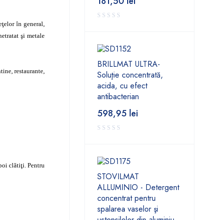
181,50
lei
eţelor în general,
etratat şi metale
BRILLMAT ULTRA-
tine, restaurante,
Soluţie concentrată,
acida, cu efect
antibacterian
598,95
lei
oi clătiţi. Pentru
STOVILMAT
ALLUMINIO - Detergent
concentrat pentru
spalarea vaselor şi
ustensilelor din aluminiu